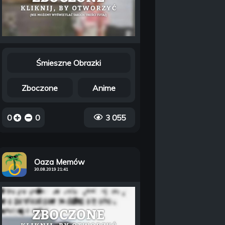
Śmieszne Obrazki
Zboczone
Anime
0
0
3 055
Oaza Memów
30.08.2019 21:41