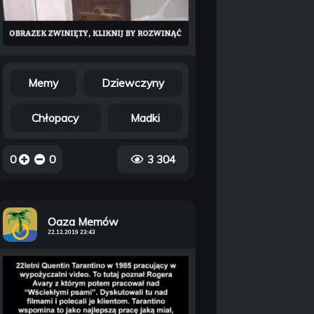
Memy
Dziewczyny
Chłopacy
Madki
0
0
3 304
Oaza Memów
22.12.2019 23:43