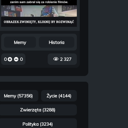
Memy
Historia
0
0
2 327
Memy (57356)
Życie (4144)
Zwierzęta (3288)
Polityka (3234)