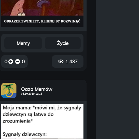
Memy
Życie
0
0
1 437
Oaza Memów
05.10.2019 11:16