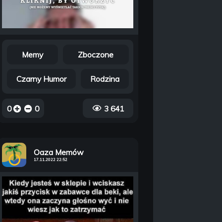
Memy
Zboczone
Czarny Humor
Rodzina
0
0
3 641
Oaza Memów
17.11.2022 22:52