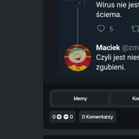
Memy
Ko
0
0
0 Komentarzy