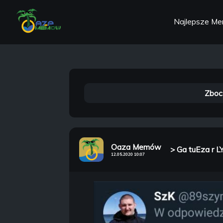
Najlepsze M
Zboc
Oaza Memów
> Ga tuEza r L
12.05.2020 10:07