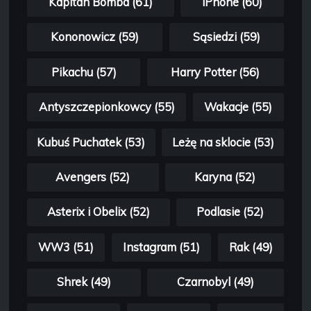
Kapitan Bomba (61)
iPhone (60)
Kononowicz (59)
Sąsiedzi (59)
Pikachu (57)
Harry Potter (56)
Antyszczepionkowcy (55)
Wakacje (55)
Kubuś Puchatek (53)
Leżę na sklocie (53)
Avengers (52)
Karyna (52)
Asterix i Obelix (52)
Podlasie (52)
WW3 (51)
Instagram (51)
Rak (49)
Shrek (49)
Czarnobyl (49)