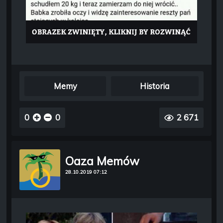
Memy
Historia
0
0
2 671
Oaza Memów
28.10.2019 07:12