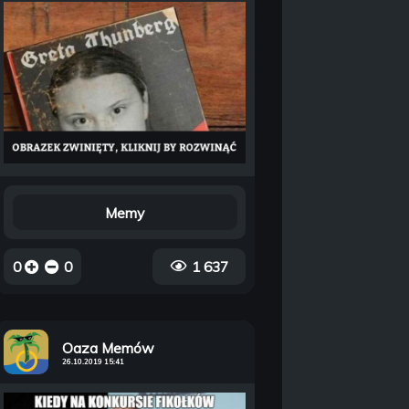
Memy
0
0
1 637
Oaza Memów
26.10.2019 15:41