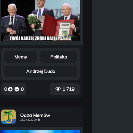
Memy
Polityka
Andrzej Duda
0
0
1 719
Oaza Memów
22.04.2020 08:41