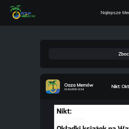
Najlepsze M
Zboc
Oaza Memów
Nikt: Okt
21.04.2020 12:24