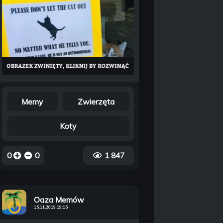
Memy
Zwierzęta
Koty
0
0
1 847
Oaza Memów
15.11.2019 19:15