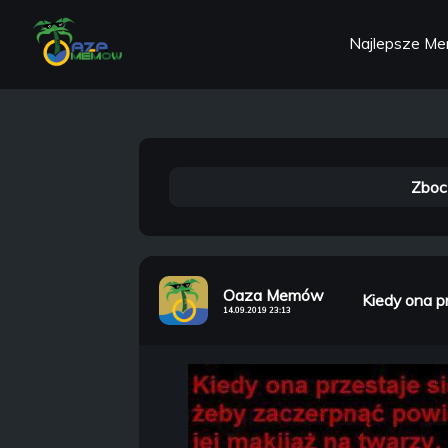
Najlepsze M
Zboc
Oaza Memów
Kiedy ona pr
14.09.2019 23:13