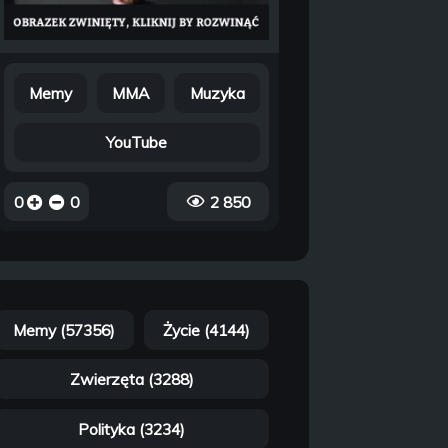
Memy
MMA
Muzyka
YouTube
0
0
2 850
Memy (57356)
Życie (4144)
Zwierzęta (3288)
Polityka (3234)