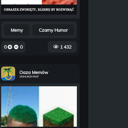
Memy
Czarny Humor
0
0
1 432
Oaza Memów
25.04.2020 05:47