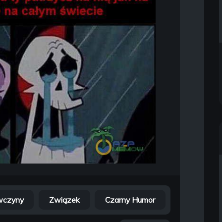
wczyny
Związek
Czarny Humor