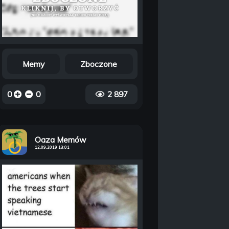
Memy
Zboczone
0
0
2 897
Oaza Memów
12.09.2019 13:01