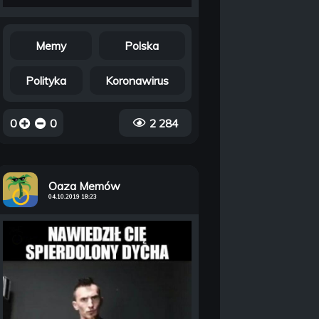
Memy
Polska
Polityka
Koronawirus
0
0
2 284
Oaza Memów
04.10.2019 18:23