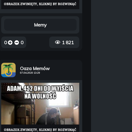
Memy
0
0
1 821
Oaza Memów
07.04.2020 13:29