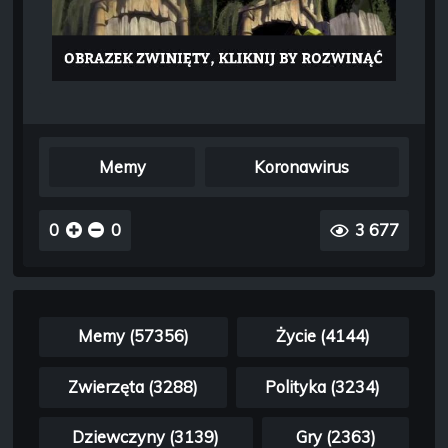
Memy
Koronawirus
0
0
3 677
Memy (57356)
Życie (4144)
Zwierzęta (3288)
Polityka (3234)
Dziewczyny (3139)
Gry (2363)