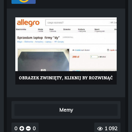
Memy
0
0
1 092