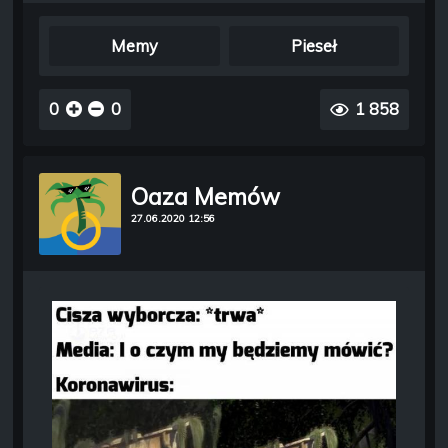
Memy
Pieseł
0
0
1 858
Oaza Memów
27.06.2020 12:56