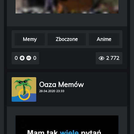
Memy
Zboczone
Anime
0
0
2 772
Oaza Memów
29.04.2020 23:33