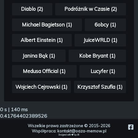
Diablo (2)
Podróżnik w Czasie (2)
Michael Bagietson (1)
6obcy (1)
Albert Einstein (1)
JuiceWRLD (1)
Janina Bąk (1)
Kobe Bryant (1)
Medusa Official (1)
Lucyfer (1)
Wojciech Cejrowski (1)
Krzysztof Szufla (1)
0 s | 140 ms
0.41764402389526
Wszelkie prawa zastrzeżone © 2015-2026
Współpraca:
kontakt@oaza-memow.pl
Designed with
by
ŚK