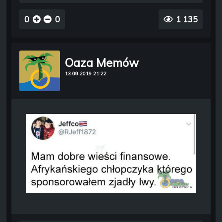
0
0
1 135
Oaza Memów
13.09.2019 21:22