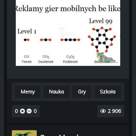
Memy
Nauka
Gry
Szkoła
0
0
2 906