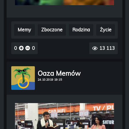
Memy
Zboczone
Rodzina
Życie
0
0
13 113
Oaza Memów
24.10.2019 19:15