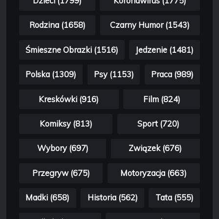
Dzieci (1799)
Koronawirus (1775)
Rodzina (1658)
Czarny Humor (1543)
Śmieszne Obrazki (1516)
Jedzenie (1481)
Polska (1309)
Psy (1153)
Praca (989)
Kreskówki (916)
Film (824)
Komiksy (813)
Sport (720)
Wybory (697)
Związek (676)
Przegryw (675)
Motoryzacja (663)
Madki (658)
Historia (562)
Tata (555)