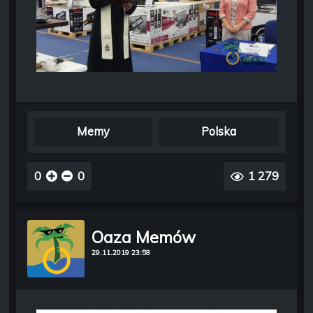
Memy
Polska
0
0
1 279
Oaza Memów
29.11.2019 23:58