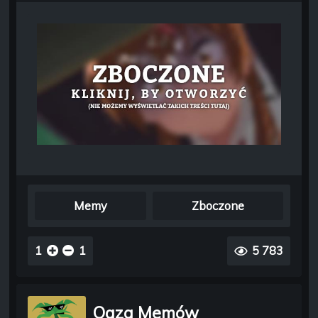
Memy
Zboczone
1
1
5 783
Oaza Memów