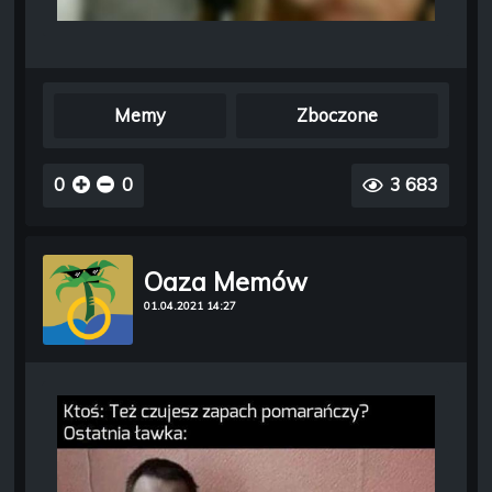
Memy
Zboczone
0
0
3 683
Oaza Memów
01.04.2021 14:27