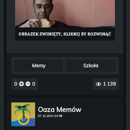
Memy
Szkoła
0
0
1 139
Oaza Memów
07.12.2021 03:56