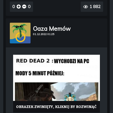
0
0
1 882
Oaza Memów
01.12.2022 01:25