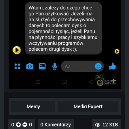
Memy
Media Expert
0
0
0 Komentarzy
12 318