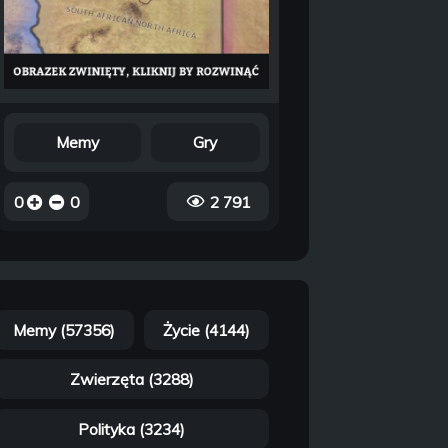
Memy
Gry
0
0
2 791
Memy (57356)
Życie (4144)
Zwierzęta (3288)
Polityka (3234)