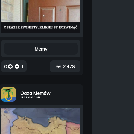
Memy
0
1
2 478
Oaza Memów
18.04.2020 21:58