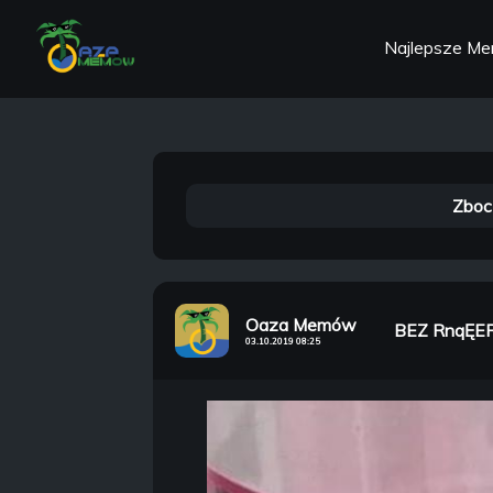
Najlepsze M
Zboc
Oaza Memów
BEZ RnqĘE
03.10.2019 08:25