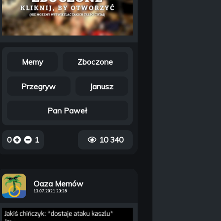
Memy
Zboczone
Przegryw
Janusz
Pan Paweł
0
1
10 340
Oaza Memów
13.07.2021 23:28