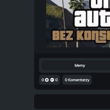
Memy
0
0
0 Komentarzy