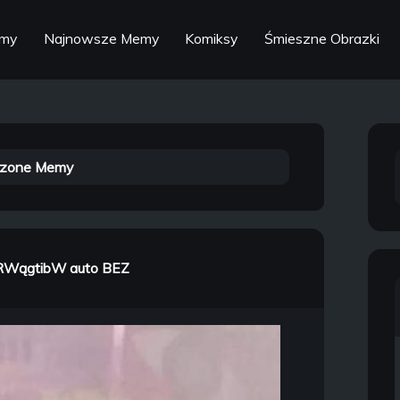
emy
Najnowsze Memy
Komiksy
Śmieszne Obrazki
zone Memy
RWągtibW auto BEZ