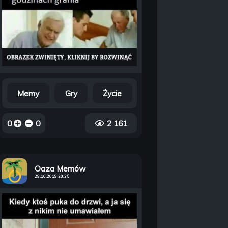
Memy
Gry
Życie
0
0
2 161
Oaza Memów
29.10.2019 20:35