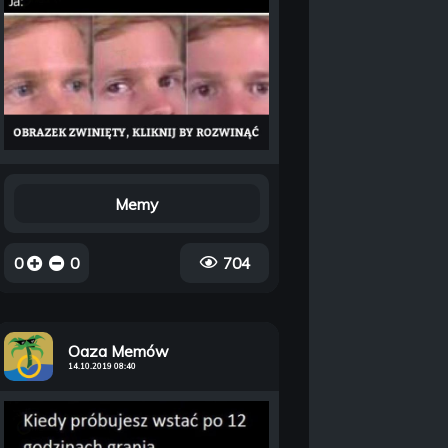
Memy
0
0
704
Oaza Memów
14.10.2019 08:40