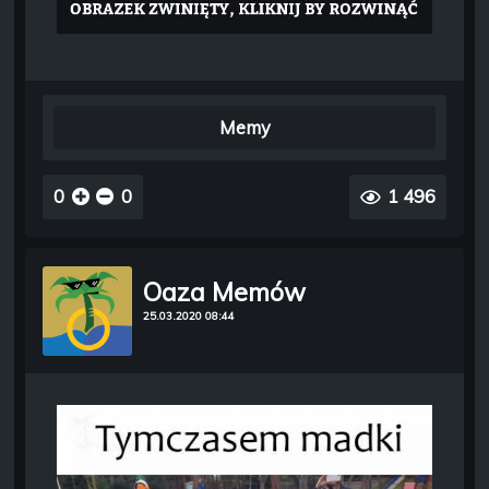
Memy
0
0
1 496
Oaza Memów
25.03.2020 08:44