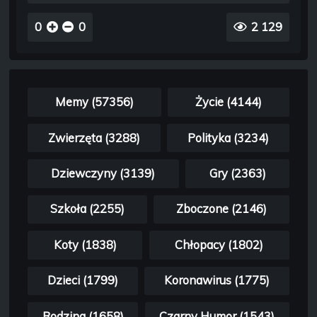
0
0
2 129
Memy (57356)
Życie (4144)
Zwierzęta (3288)
Polityka (3234)
Dziewczyny (3139)
Gry (2363)
Szkoła (2255)
Zboczone (2146)
Koty (1838)
Chłopacy (1802)
Dzieci (1799)
Koronawirus (1775)
Rodzina (1658)
Czarny Humor (1543)