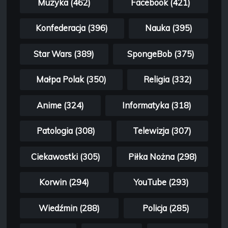
Muzyka (462)
Facebook (421)
Konfederacja (396)
Nauka (395)
Star Wars (389)
SpongeBob (375)
Małpa Polak (350)
Religia (332)
Anime (324)
Informatyka (318)
Patologia (308)
Telewizja (307)
Ciekawostki (305)
Piłka Nożna (298)
Korwin (294)
YouTube (293)
Wiedźmin (288)
Policja (285)