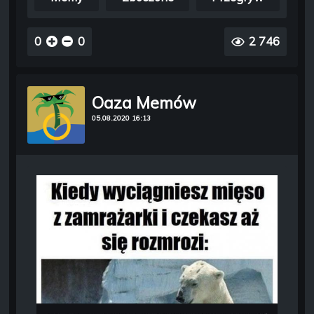
0
0
2 746
Oaza Memów
05.08.2020 16:13