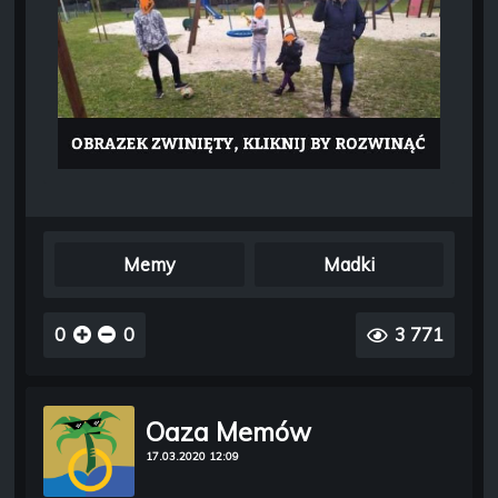
Memy
Madki
0
0
3 771
Oaza Memów
17.03.2020 12:09