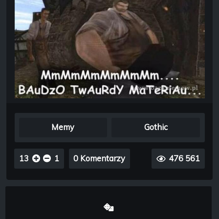
Memy
Gothic
13
1
0 Komentarzy
476 561