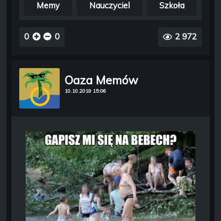
Memy
Nauczyciel
Szkoła
0
0
2 972
Oaza Memów
10.10.2019 15:06