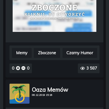
Memy
Zboczone
Czarny Humor
0
0
3 587
Oaza Memów
08.12.2019 15:16