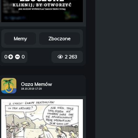
Memy
Zboczone
0
0
2 263
Oaza Memów
18.10.2019 17:20