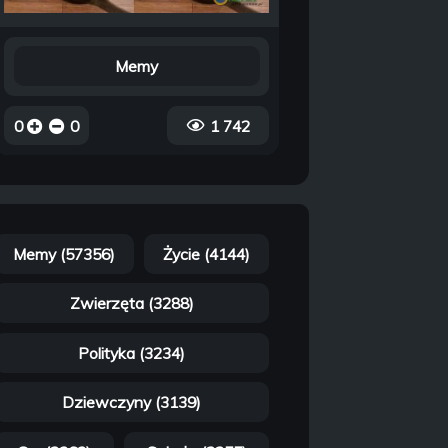
Memy
0
0
1 742
Memy (57356)
Życie (4144)
Zwierzęta (3288)
Polityka (3234)
Dziewczyny (3139)