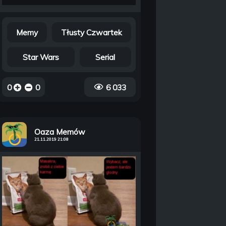
Memy
Tłusty Czwartek
Star Wars
Serial
0
0
6 033
Oaza Memów
21.11.2019 21:08