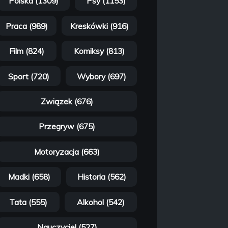
Polska (1309)
Psy (1153)
Praca (989)
Kreskówki (916)
Film (824)
Komiksy (813)
Sport (720)
Wybory (697)
Związek (676)
Przegryw (675)
Motoryzacja (663)
Madki (658)
Historia (562)
Tata (555)
Alkohol (542)
Nauczyciel (527)