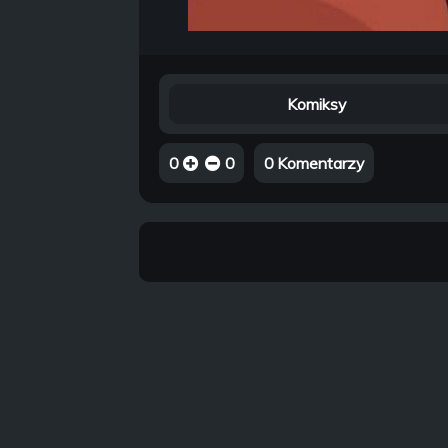
Komiksy
0
0
0 Komentarzy