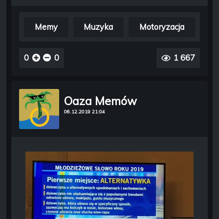
Memy
Muzyka
Motoryzacja
0
0
1 667
Oaza Memów
06.12.2019 21:04