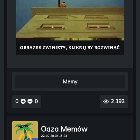
Memy
0
0
2 392
Oaza Memów
22.10.2019 16:23