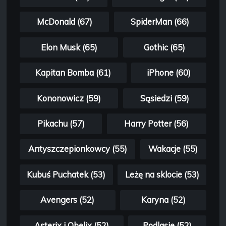
McDonald (67)
SpiderMan (66)
Elon Musk (65)
Gothic (65)
Kapitan Bomba (61)
iPhone (60)
Kononowicz (59)
Sąsiedzi (59)
Pikachu (57)
Harry Potter (56)
Antyszczepionkowcy (55)
Wakacje (55)
Kubuś Puchatek (53)
Leżę na sklocie (53)
Avengers (52)
Karyna (52)
Asterix i Obelix (52)
Podlasie (52)