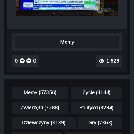
Memy
0
0
1 629
Memy (57356)
Życie (4144)
Zwierzęta (3288)
Polityka (3234)
Dziewczyny (3139)
Gry (2363)