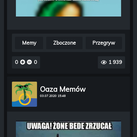
Memy
Zboczone
Przegryw
0
0
1 939
Oaza Memów
03.07.2020 15:48