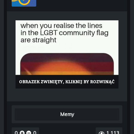
Memy
0
0
1 113