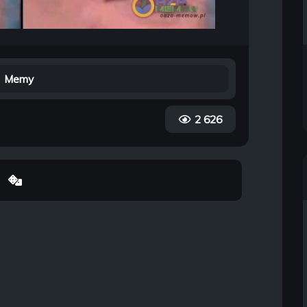
Memy
2 626