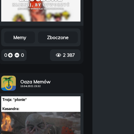
Memy
Zboczone
0
0
2 387
Oaza Memów
13.04.2021 23:32