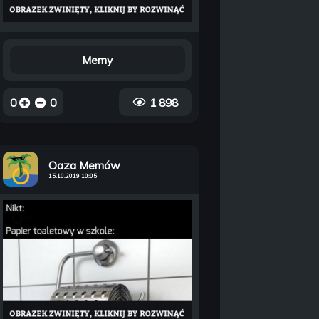
Memy
0
0
1 898
Oaza Memów
15.10.2019 10:05