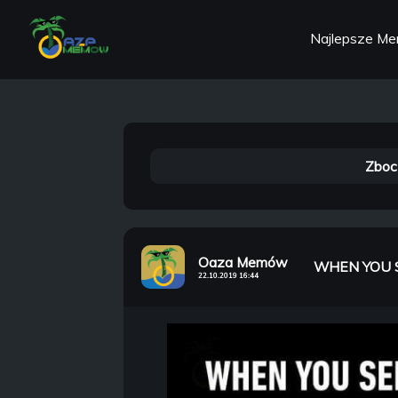
Najlepsze M
Zboc
Oaza Memów
WHEN YOU 
22.10.2019 16:44