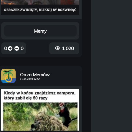
Memy
0
0
1 020
Oaza Memów
05.11.2019 12:57