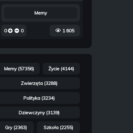
Memy
0
0
1 805
Memy (57356)
Życie (4144)
Zwierzęta (3288)
Polityka (3234)
Dziewczyny (3139)
Gry (2363)
Szkoła (2255)