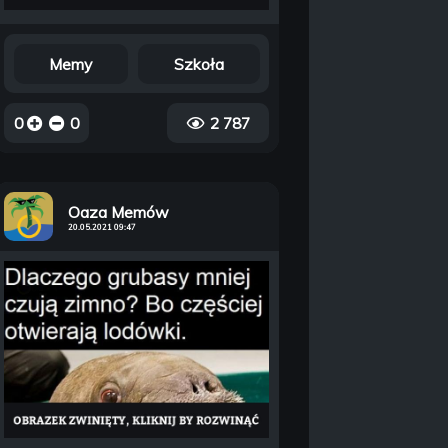
Memy
Szkoła
0
0
2 787
Oaza Memów
20.05.2021 09:47