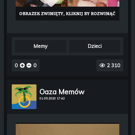
Memy
Dzieci
0
0
2 310
Oaza Memów
01.05.2020 17:42