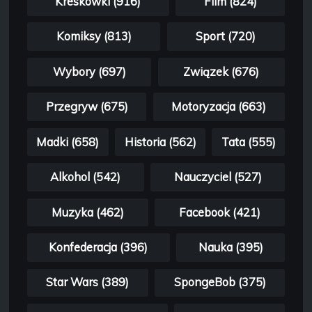
Kreskówki (916)
Film (824)
Komiksy (813)
Sport (720)
Wybory (697)
Związek (676)
Przegryw (675)
Motoryzacja (663)
Madki (658)
Historia (562)
Tata (555)
Alkohol (542)
Nauczyciel (527)
Muzyka (462)
Facebook (421)
Konfederacja (396)
Nauka (395)
Star Wars (389)
SpongeBob (375)