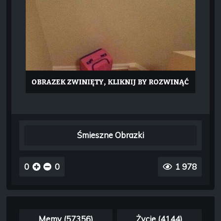
Śmieszne Obrazki
0
0
1 978
Memy (57356)
Życie (4144)