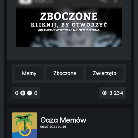
Memy
Zboczone
Zwierzęta
0
0
3 234
Oaza Memów
06.07.2021 01:16