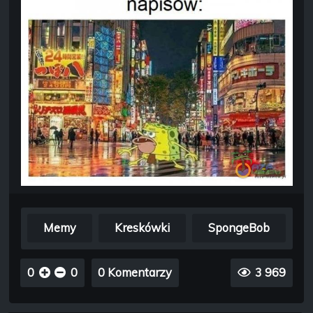
Memy
Kreskówki
SpongeBob
0
0
0 Komentarzy
3 969