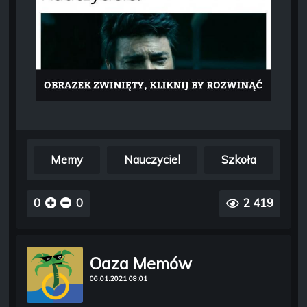
Memy
Nauczyciel
Szkoła
0
0
2 419
Oaza Memów
06.01.2021 08:01