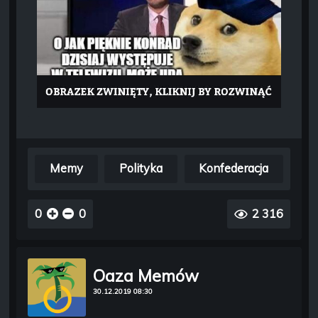
Memy
Polityka
Konfederacja
0
0
2 316
Oaza Memów
30.12.2019 08:30