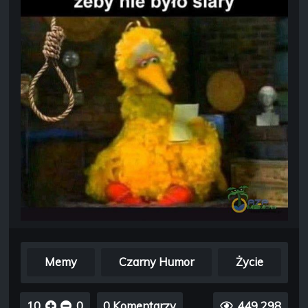
Memy
Czarny Humor
Życie
10
0
0 Komentarzy
449 298