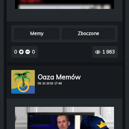
Memy
Zboczone
0
0
1 863
Oaza Memów
09.10.2019 17:48