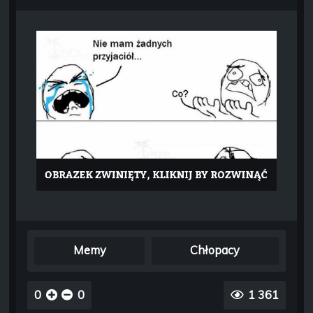
Memy
Chłopacy
0
0
1 361