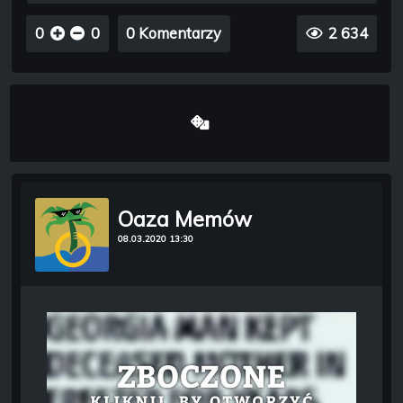
0
0
0 Komentarzy
2 634
Oaza Memów
08.03.2020 13:30