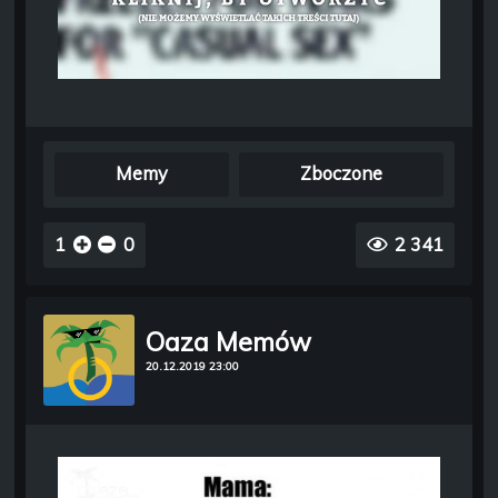
Memy
Zboczone
1
0
2 341
Oaza Memów
20.12.2019 23:00