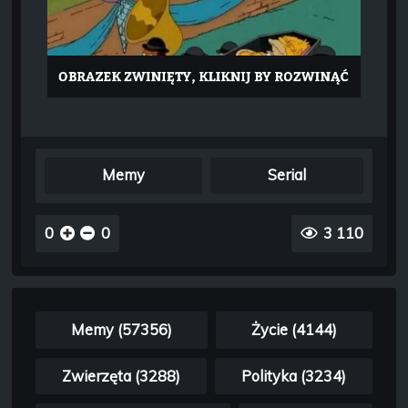
Memy
Serial
0
0
3 110
Memy (57356)
Życie (4144)
Zwierzęta (3288)
Polityka (3234)