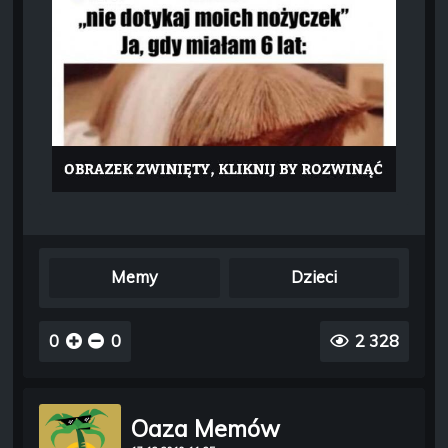
Memy
Dzieci
0
0
2 328
Oaza Memów