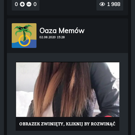
0
0
1 988
Oaza Memów
02.08.2020 15:28