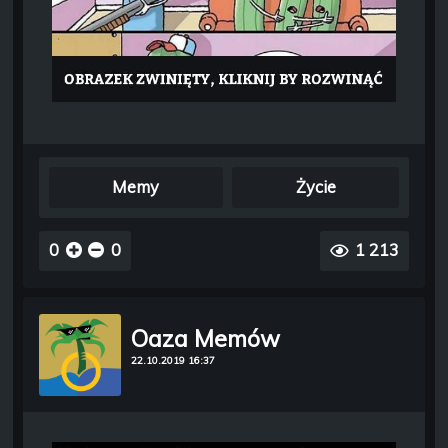
Memy
Życie
0
0
1 213
Oaza Memów
22.10.2019 16:37