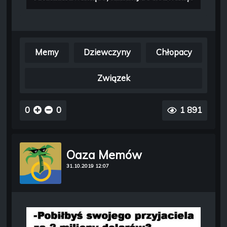
Memy
Dziewczyny
Chłopacy
Związek
0
0
1 891
Oaza Memów
31.10.2019 12:07