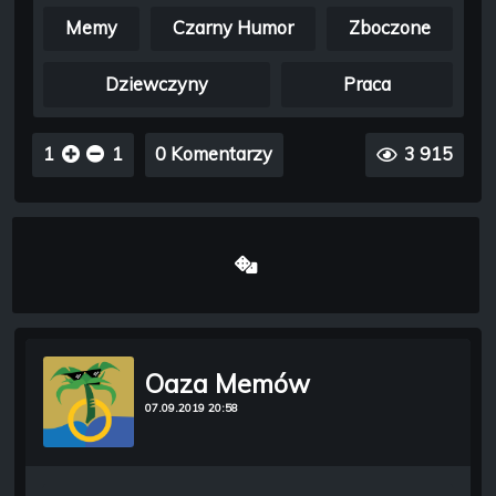
Memy
Czarny Humor
Zboczone
Dziewczyny
Praca
1
1
0 Komentarzy
3 915
Oaza Memów
07.09.2019 20:58