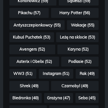
Kononowicz (59)
Sąsiedzi (59)
Pikachu (57)
Harry Potter (56)
Antyszczepionkowcy (55)
Wakacje (55)
Kubuś Puchatek (53)
Leżę na sklocie (53)
Avengers (52)
Karyna (52)
Asterix i Obelix (52)
Podlasie (52)
WW3 (51)
Instagram (51)
Rak (49)
Shrek (49)
Czarnobyl (49)
Biedronka (48)
Grażyna (47)
Seba (45)