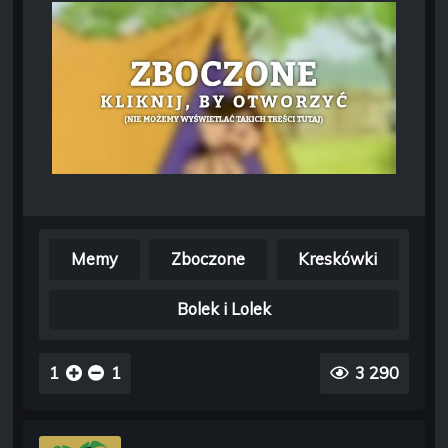
Memy
Zboczone
Kreskówki
Bolek i Lolek
1
1
3 290