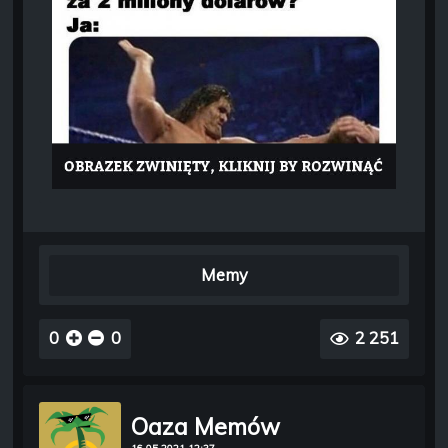
Memy
0
0
2 251
Oaza Memów
16.05.2021 12:37