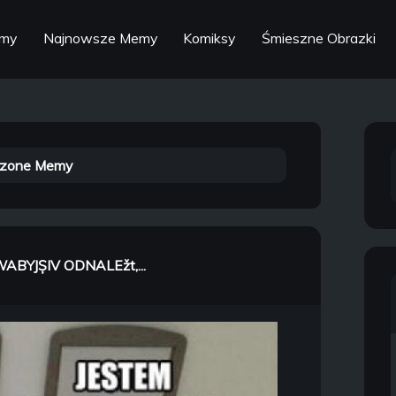
emy
Najnowsze Memy
Komiksy
Śmieszne Obrazki
zone Memy
ABYJȘIV ODNALEžt,...