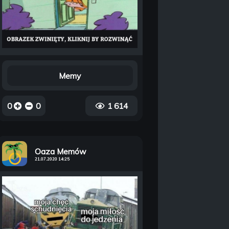
Memy
0
0
1 614
Oaza Memów
21.07.2020 14:25