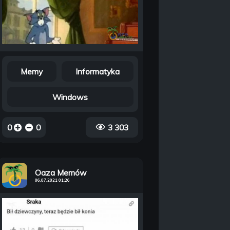
Memy
Informatyka
Windows
0
0
3 303
Oaza Memów
06.07.2021 01:26