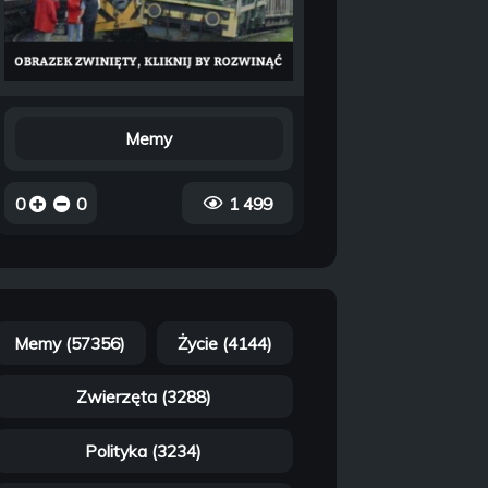
Memy
0
0
1 499
Memy (57356)
Życie (4144)
Zwierzęta (3288)
Polityka (3234)