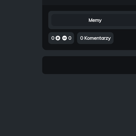
Memy
0
0
0 Komentarzy