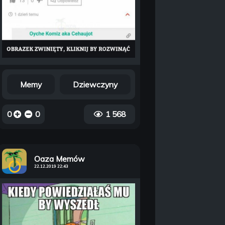
Memy
Dziewczyny
0
0
1 568
Oaza Memów
22.12.2019 22:43