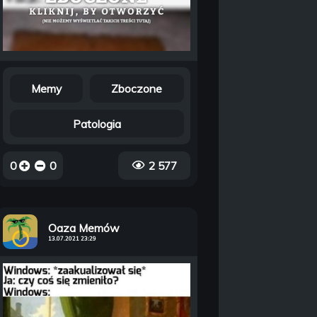
Memy
Zboczone
Patologia
0
0
2 577
Oaza Memów
13.07.2021 23:29