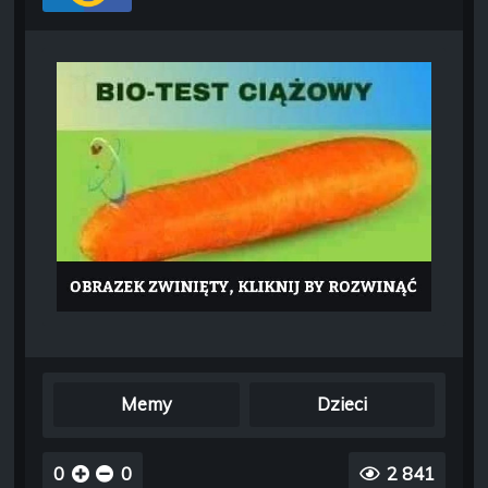
Memy
Dzieci
0
0
2 841