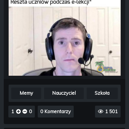
Memy
Nauczyciel
Szkoła
1
0
0 Komentarzy
1 501