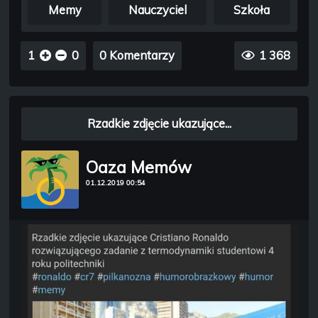
Memy
Nauczyciel
Szkoła
1
0
0 Komentarzy
1 368
Rzadkie zdjęcie ukazujące...
Oaza Memów
01.12.2019 00:54