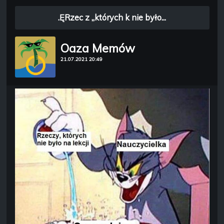
.ĘRzec z „których k nie było...
Oaza Memów
21.07.2021 20:49