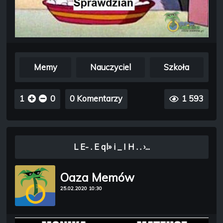
Memy
Nauczyciel
Szkoła
1
0
0 Komentarzy
1 593
L E- . E ql» i _ I H . . ›...
Oaza Memów
25.02.2020 10:30