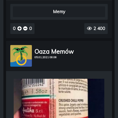
Memy
0
0
2 400
Oaza Memów
05.01.2021 08:06