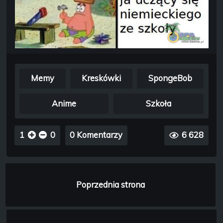
Memy
Kreskówki
SpongeBob
Anime
Szkoła
1
0
0 Komentarzy
6 628
Poprzednia strona