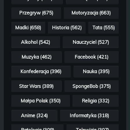
Przegryw (675)
Motoryzacja (663)
Madki (658)
Historia (562)
Tata (555)
Alkohol (542)
Nauczyciel (527)
Muzyka (462)
Facebook (421)
Konfederacja (396)
Nauka (395)
Star Wars (389)
SpongeBob (375)
Małpa Polak (350)
Religia (332)
Anime (324)
Informatyka (318)
Patologia (308)
Telewizja (307)