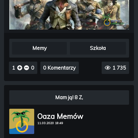
Memy
Szkoła
1
0
0 Komentarzy
1 735
Mam ją! 8 Z,
Oaza Memów
11.03.2020 18:49