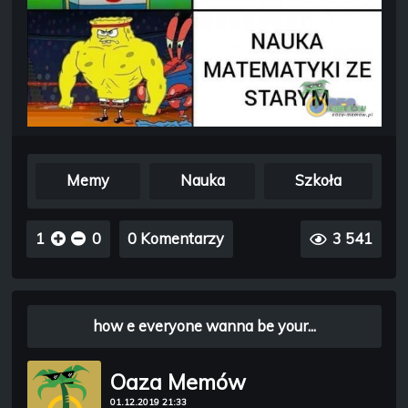
Memy
Nauka
Szkoła
1
0
0 Komentarzy
3 541
how e everyone wanna be your...
Oaza Memów
01.12.2019 21:33