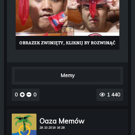
Memy
0
0
1 440
Oaza Memów
28.10.2019 16:28