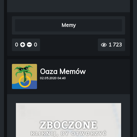
Memy
0
0
1 723
Oaza Memów
02.05.2020 04:40