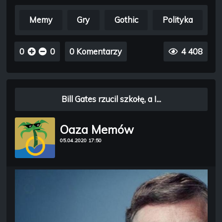
Memy
Gry
Gothic
Polityka
0
0
0 Komentarzy
4 408
Bill Gates rzucil szkołę, a I...
Oaza Memów
05.04.2020 17:50