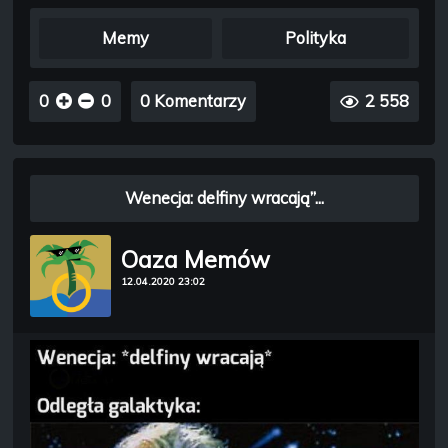
Memy
Polityka
0
0
0 Komentarzy
2 558
Wenecja: delfiny wracają”...
Oaza Memów
12.04.2020 23:02