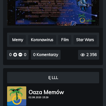
Memy
Koronawirus
Film
Star Wars
0
0
0 Komentarzy
2 356
Ę LLL
Oaza Memów
02.08.2020 15:29