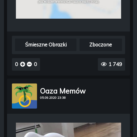
Śmieszne Obrazki
Zboczone
0
0
1 749
Oaza Memów
05.09.2020 23:38