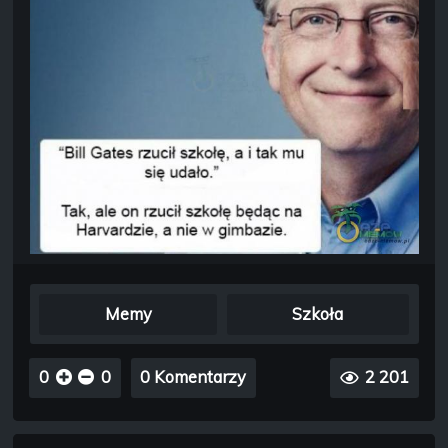
Memy
Szkoła
0
0
0 Komentarzy
2 201