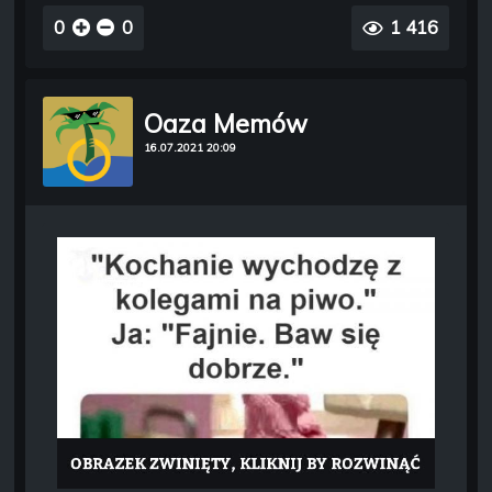
0
0
1 416
Oaza Memów
16.07.2021 20:09