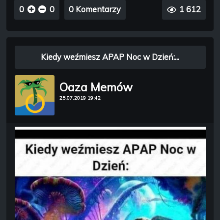
0
0
0 Komentarzy
1 612
Kiedy weźmiesz APAP Noc w Dzień:...
Oaza Memów
25.07.2019 19:42