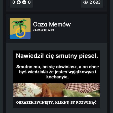
0
0
2 693
Oaza Memów
31.10.2019 12:04