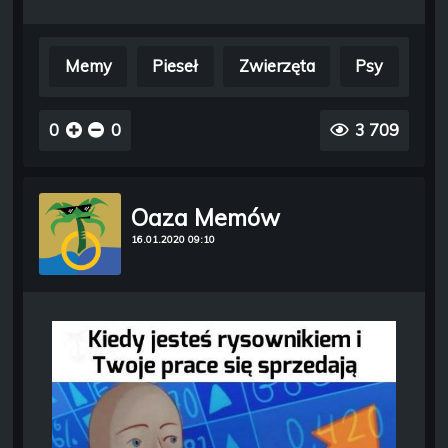
Memy
Pieseł
Zwierzęta
Psy
0
0
3 709
Oaza Memów
16.01.2020 09:10