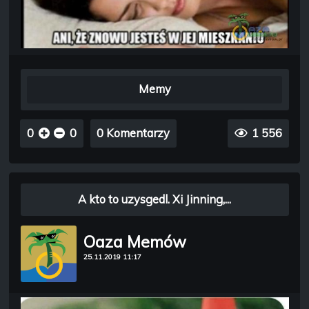
Memy
0
0
0 Komentarzy
1 556
A kto to uzysgedl. Xi Jinning,...
Oaza Memów
25.11.2019 11:17