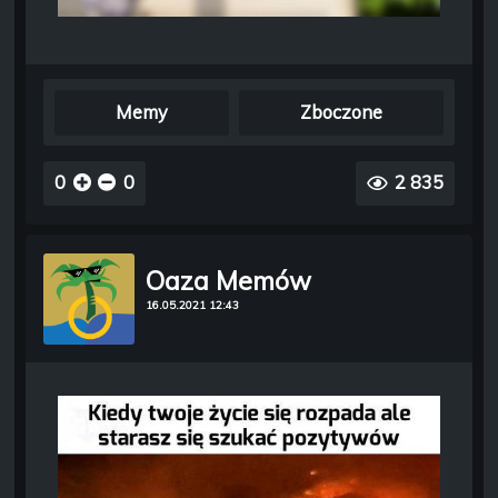
Memy
Zboczone
0
0
2 835
Oaza Memów
16.05.2021 12:43