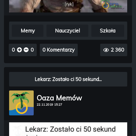
Memy
Nauczyciel
Szkoła
0
0
0 Komentarzy
2 360
Lekarz: Zostało ci 50 sekund...
Oaza Memów
22.11.2019 15:27