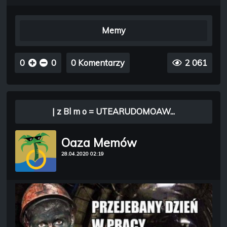
Memy
0
0
0 Komentarzy
2 061
| z Bl m o = UTEARUDOMOAW...
Oaza Memów
28.04.2020 02:19