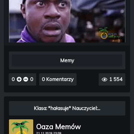
Memy
0
0
0 Komentarzy
1 554
Klasa: *hałasuje* Nauczyciel:...
Oaza Memów
21.11.2019 23:09