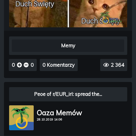
Memy
0
0
0 Komentarzy
2 364
Peoe of r/EUR_irI: spread the...
Oaza Memów
28.10.2019 14:06