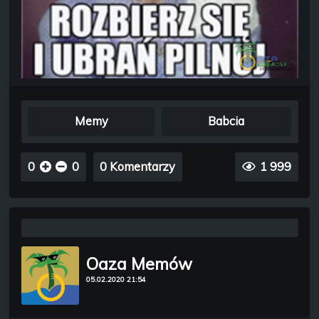
Memy
Babcia
0
0
0 Komentarzy
1 999
Oaza Memów
05.02.2020 21:54