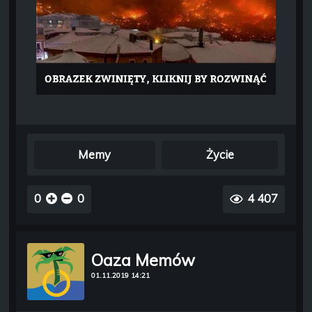
Memy
Życie
0
0
4 407
Oaza Memów
01.11.2019 14:21