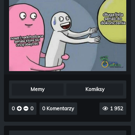
Memy
Komiksy
0
0
0 Komentarzy
1 952