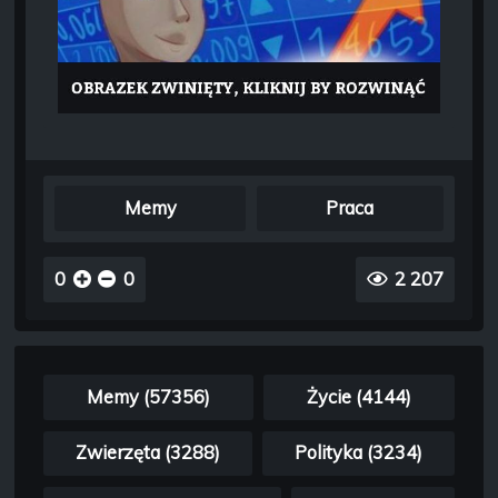
Memy
Praca
0
0
2 207
Memy (57356)
Życie (4144)
Zwierzęta (3288)
Polityka (3234)