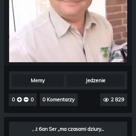
Memy
Jedzenie
0
0
0 Komentarzy
2 829
, .i: 6an Ser „ma czasami dziury...