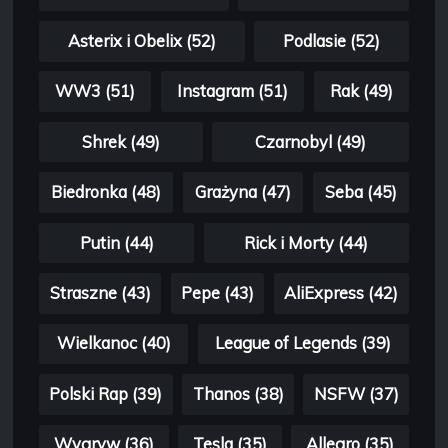
Asterix i Obelix (52)
Podlasie (52)
WW3 (51)
Instagram (51)
Rak (49)
Shrek (49)
Czarnobyl (49)
Biedronka (48)
Grażyna (47)
Seba (45)
Putin (44)
Rick i Morty (44)
Straszne (43)
Pepe (43)
AliExpress (42)
Wielkanoc (40)
League of Legends (39)
Polski Rap (39)
Thanos (38)
NSFW (37)
Wygryw (36)
Tesla (35)
Allegro (35)