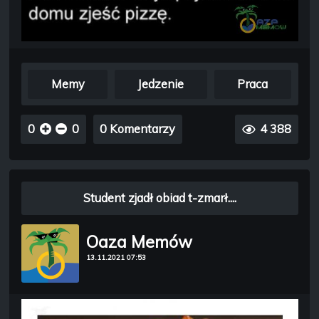
Memy
Jedzenie
Praca
0
0
0 Komentarzy
4 388
Student zjadł obiad t-zmarł....
Oaza Memów
13.11.2021 07:53