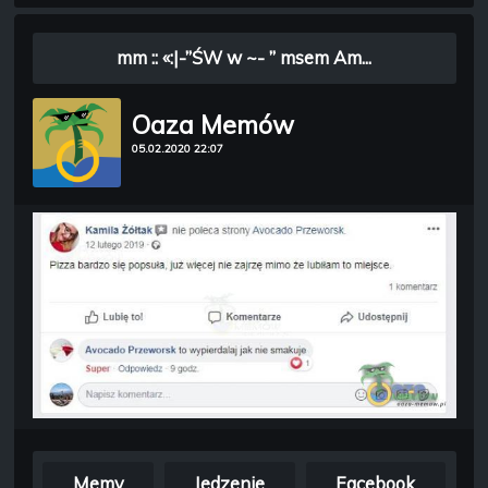
mm :: «:|-”ŚW w ~- ” msem Am...
Oaza Memów
05.02.2020 22:07
Memy
Jedzenie
Facebook