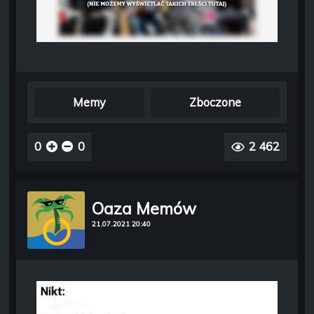
Memy
Zboczone
0
0
2 462
Oaza Memów
21.07.2021 20:40